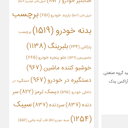
آفتابگیر خودرو
(803)
آمپلی فایر خودرو
(507)
برچسب
باربند خودرو
(651)
امپلی فایر
(507)
بدنه خودرو
(1519)
برچسب
بلبرینگ
(1138)
پارکابی
(634)
جلو پنجره خودرو
(665)
جاسوییچی
(549)
خوشبو کننده ماشین
(967)
ید گروه صنعتی
دستگیره در خودرو
(967)
دستگیره در
 آراکس یدک
دیسک ترمز
(822)
سر
داخلی خودرو
(595)
سیبک
دنده
(837)
سردنده
(837)
(1254)
قاب آینه جانبی
(556)
ضبط خودرو
(511)