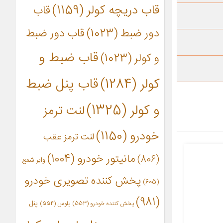
قاب دریچه کولر
(1159)
قاب
دور ضبط
(1023)
قاب دور ضبط
قاب ضبط و
و کولر
(1023)
کولر
(1284)
قاب پنل ضبط
و کولر
(1325)
لنت ترمز
خودرو
(1150)
لنت ترمز عقب
مانیتور خودرو
(1004)
(806)
وایر شمع
پخش کننده تصویری خودرو
(605)
(981)
پنل
پخش کننده خودرو
(553)
پلوس
(554)