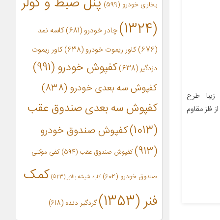
پنل ضبط و کولر
بخاری خودرو
(599)
(1324)
چادر خودرو
(681)
کاسه نمد
(676)
کاور ریموت خودرو
(638)
کاور ریموت
کفپوش خودرو
(991)
دزدگیر
(638)
کفپوش سه بعدی خودرو
(838)
زیبا طرح
کفپوش سه بعدی صندوق عقب
ز فلز مقاوم
(1013)
کفپوش صندوق خودرو
(913)
کفپوش صندوق عقب
(594)
کفی موکتی
کمک
صندوق خودرو
(602)
کلید شیشه بالابر
(523)
فنر
(1353)
گردگیر دنده
(618)