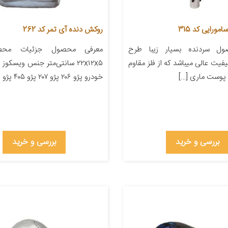
ورایی کد 315
روکش دنده آی تمر کد 262
ل سردنده بسیار زیبا طرح
معرفی محصول جزئیات محصو
یفیت عالی میباشد که از فلز مقاوم
۲۲x۱۲x۵ سانتی‌متر جنس ویسکو
 پوست ماری […]
خودرو پژو ۲۰۶ پژو ۲۰۷ پژو ۴۰۵ پژو پارس […]
بررسی و خرید
بررسی و خرید