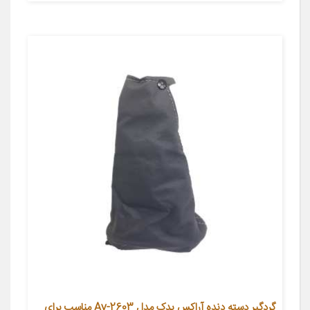
گردگیر دسته دنده آراکس یدک مدل Ay-2603 مناسب برای