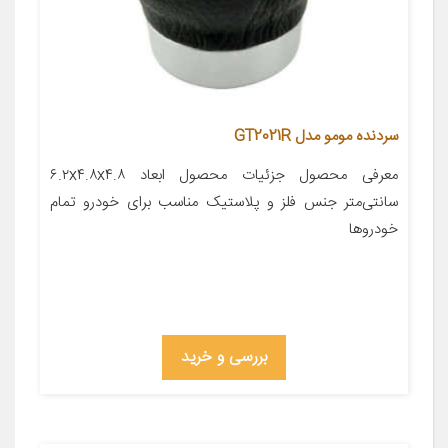
سردنده مومو مدل GT2021R
معرفی محصول جزئیات محصول ابعاد ۶.۲x۴.۸x۴.۸
سانتی‌متر جنس فلز و پلاستیک مناسب برای خودرو تمام
خودروها
بررسی و خرید