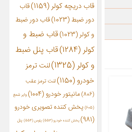
قاب دریچه کولر
(1159)
قاب
دور ضبط
(1023)
قاب دور ضبط
قاب ضبط و
و کولر
(1023)
کولر
(1284)
قاب پنل ضبط
و کولر
(1325)
لنت ترمز
خودرو
(1150)
لنت ترمز عقب
مانیتور خودرو
(1004)
(806)
وایر شمع
پخش کننده تصویری خودرو
(605)
(981)
پنل
پخش کننده خودرو
(553)
پلوس
(554)