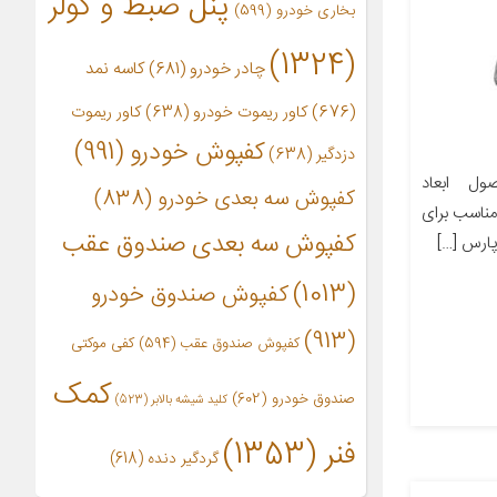
پنل ضبط و کولر
بخاری خودرو
(599)
(1324)
چادر خودرو
(681)
کاسه نمد
(676)
کاور ریموت خودرو
(638)
کاور ریموت
کفپوش خودرو
(991)
دزدگیر
(638)
ل ابعاد
کفپوش سه بعدی خودرو
(838)
ز مناسب برای
کفپوش سه بعدی صندوق عقب
(1013)
کفپوش صندوق خودرو
(913)
کفپوش صندوق عقب
(594)
کفی موکتی
کمک
صندوق خودرو
(602)
کلید شیشه بالابر
(523)
فنر
(1353)
گردگیر دنده
(618)