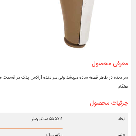
معرفی محصول
سر دنده در ظاهر قطعه ساده میباشد ولی سر دنده آراکس یدک در قسمت مر
هنگام …
جزئیات محصول
ابعاد
۵x۵x۱۱ سانتی‌متر
جنس
پلاستیک