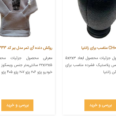
روکش دنده آی تمر مدل ببر کد 333
معرفی محصول جزئیات محصول ابعاد ۵x۲x۳
معرفی محصول جزئیات محصو
نس پلاستیک فشرده مناسب برای
۲۲x۱۲x۵ سانتی‌متر جنس ویسکو
 زانتیا
خودرو پژو ۲۰۶ پژو ۲۰۷ پژو ۴۰۵ پژو پارس […]
بررسی و خرید
بررسی و خرید