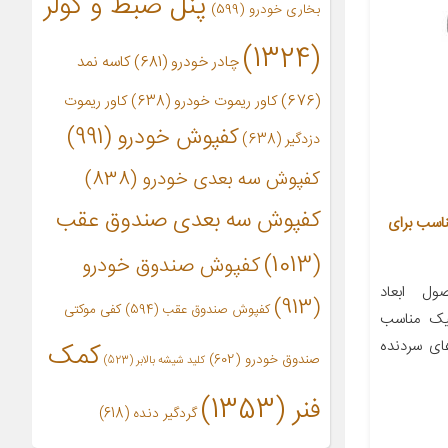
پنل ضبط و کولر
بخاری خودرو
(599)
(1324)
چادر خودرو
(681)
کاسه نمد
(676)
کاور ریموت خودرو
(638)
کاور ریموت
کفپوش خودرو
(991)
دزدگیر
(638)
کفپوش سه بعدی خودرو
(838)
کفپوش سه بعدی صندوق عقب
خودرو چیکال مدل M-15 مناسب برای
(1013)
کفپوش صندوق خودرو
ل ابعاد
(913)
کفپوش صندوق عقب
(594)
کفی موکتی
استیک مناسب
های سردنده
کمک
صندوق خودرو
(602)
کلید شیشه بالابر
(523)
فنر
(1353)
گردگیر دنده
(618)