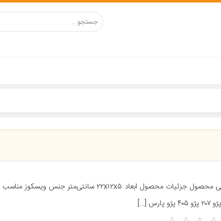
معرفی محصول جزئیات محصول ابعاد ۲۲x۱۲x۵ سانتی‌متر جنس ویس