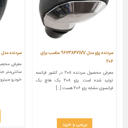
سردنده پژو مدل 96738471VV مناسب برای
سردنده مدل CH0 مناسب برای زانتیا
206
سانتی‌متر ج
معرفی محصول سردنده 208 در کشور فرانسه
خودرو سیتروئن
تولید شده است. پژو 208 یک هاچ بک
فرانسوی مشابه پژو 206 هست […]
بررسی و خرید