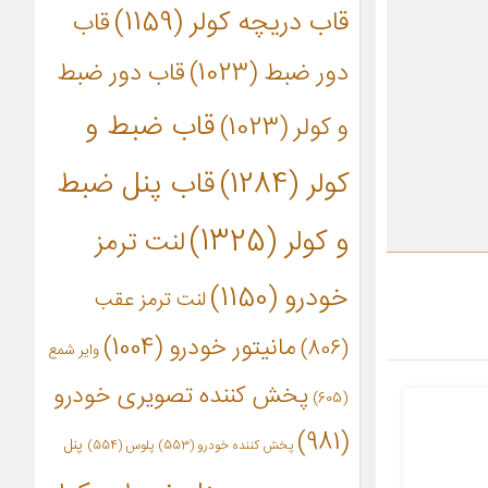
قاب دریچه کولر
(1159)
قاب
دور ضبط
(1023)
قاب دور ضبط
قاب ضبط و
و کولر
(1023)
کولر
(1284)
قاب پنل ضبط
و کولر
(1325)
لنت ترمز
خودرو
(1150)
لنت ترمز عقب
مانیتور خودرو
(1004)
(806)
وایر شمع
پخش کننده تصویری خودرو
(605)
(981)
پنل
پخش کننده خودرو
(553)
پلوس
(554)