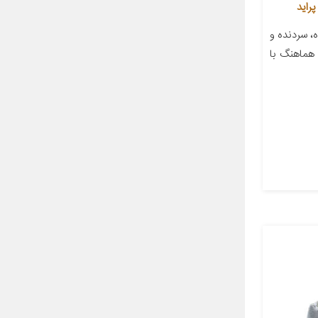
راید
، سردنده و
هماهنگ با