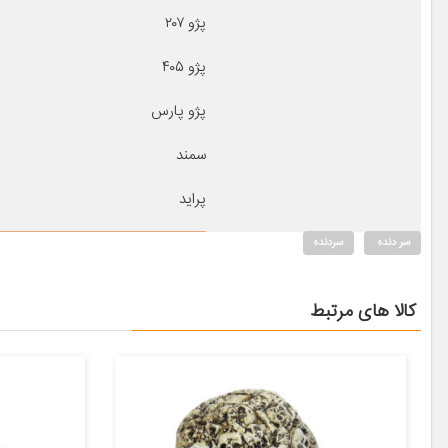
پژو ۲۰۷
پژو ۴۰۵
پژو پارس
سمند
پراید
سر دنده
سردنده
کالا های مرتبط