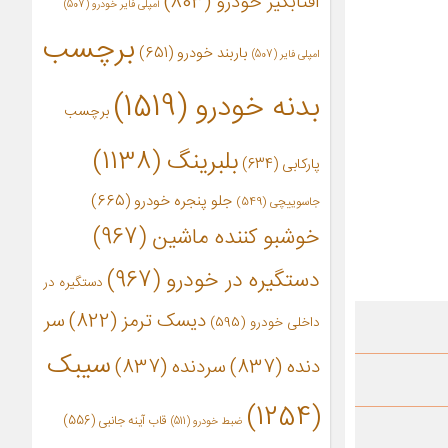
آفتابگیر خودرو
(803)
آمپلی فایر خودرو
(507)
برچسب
باربند خودرو
(651)
امپلی فایر
(507)
بدنه خودرو
(1519)
برچسب
بلبرینگ
(1138)
پارکابی
(634)
جلو پنجره خودرو
(665)
جاسوییچی
(549)
خوشبو کننده ماشین
(967)
دستگیره در خودرو
(967)
دستگیره در
دیسک ترمز
(822)
سر
داخلی خودرو
(595)
سیبک
دنده
(837)
سردنده
(837)
(1254)
قاب آینه جانبی
(556)
ضبط خودرو
(511)