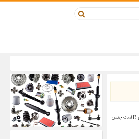
معرفی محصول این سر دنده مدل فابریک ماشین پراید تیبا 1و2 ساینا و کوییک، 2 و R است جنس