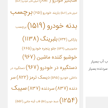
آفتابگیر خودرو
(803)
آمپلی فایر خودرو
(507)
برچسب
باربند خودرو
(651)
امپلی فایر
(507)
بدنه خودرو
(1519)
برچسب
بلبرینگ
(1138)
پارکابی
(634)
جلو پنجره خودرو
(665)
جاسوییچی
(549)
خوشبو کننده ماشین
(967)
کشش و جذب آب بسیار
دستگیره در خودرو
(967)
دستگیره در
ردنده بسیار
دیسک ترمز
(822)
سر
داخلی خودرو
(595)
سیبک
دنده
(837)
سردنده
(837)
(1254)
قاب آینه جانبی
(556)
ضبط خودرو
(511)