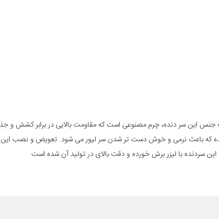
نده مدل فابریک ماشین پراید تیبا 1و2 ساینا و کوییک، 2 و R است جنس این سر دنده، چرم مصنوعی است که مقاومت بالایی در برابر 
ده که باعث نرمی و خوش دست تر شدن سر لیور می شود. تعویض و نصب این س
 سردنده با لیزر برش خورده و دقت بالای در تولید آن شده است