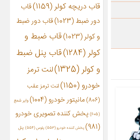
قاب دریچه کولر
(1159)
قاب
دور ضبط
(1023)
قاب دور ضبط
قاب ضبط و
و کولر
(1023)
کولر
(1284)
قاب پنل ضبط
و کولر
(1325)
لنت ترمز
خودرو
(1150)
لنت ترمز عقب
مانیتور خودرو
(1004)
(806)
وایر شمع
پخش کننده تصویری خودرو
(605)
(981)
پنل
پخش کننده خودرو
(553)
پلوس
(554)