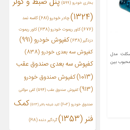
پنل ضبط و کولر
بخاری خودرو
(599)
(1324)
چادر خودرو
(681)
کاسه نمد
(676)
کاور ریموت خودرو
(638)
کاور ریموت
کفپوش خودرو
(991)
دزدگیر
(638)
کفپوش سه بعدی خودرو
(838)
سکلت مدل
ای محبوب بین
کفپوش سه بعدی صندوق عقب
(1013)
کفپوش صندوق خودرو
(913)
کفپوش صندوق عقب
(594)
کفی موکتی
کمک
صندوق خودرو
(602)
کلید شیشه بالابر
(523)
فنر
(1353)
گردگیر دنده
(618)