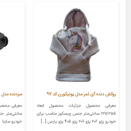
روکش دنده آی تمر مدل یونیکورن کد 97
سردنده مدل Z5037 مناسب برای ساینا
معرفی محصول جزئیات محصول ابعاد
۲۲x۱۲x۵ سانتی‌متر جنس ویسکوز مناسب برای
سانتی‌متر 
خودرو پژو ۲۰۶ پژو ۲۰۷ پژو ۴۰۵ پژو پارس […]
خودرو ساینا