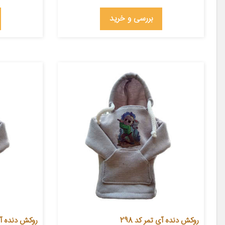
بررسی و خرید
روکش دنده آی تمر کد 298
روکش دنده آی 