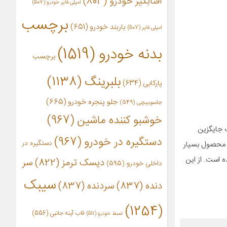
آفتابگیر خودرو
(803)
آمپلی فایر خودرو
(507)
برچسب
باربند خودرو
(651)
امپلی فایر
(507)
بدنه خودرو
(1519)
برچسب
بلبرینگ
(1138)
پارکابی
(634)
جلو پنجره خودرو
(665)
جاسوییچی
(549)
خوشبو کننده ماشین
(967)
ت جایگزین
دستگیره در خودرو
(967)
دستگیره در
ن محصول بسیار
است. از این
دیسک ترمز
(822)
سر
داخلی خودرو
(595)
سیبک
دنده
(837)
سردنده
(837)
(1254)
قاب آینه جانبی
(556)
ضبط خودرو
(511)