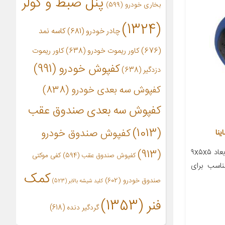
پنل ضبط و کولر
بخاری خودرو
(599)
(1324)
چادر خودرو
(681)
کاسه نمد
(676)
کاور ریموت خودرو
(638)
کاور ریموت
کفپوش خودرو
(991)
دزدگیر
(638)
کفپوش سه بعدی خودرو
(838)
کفپوش سه بعدی صندوق عقب
(1013)
کفپوش صندوق خودرو
معرفی محصول جزئیات محصول ابعاد ۹x۵x۵
(913)
کفپوش صندوق عقب
(594)
کفی موکتی
اسب برای
کمک
صندوق خودرو
(602)
کلید شیشه بالابر
(523)
فنر
(1353)
گردگیر دنده
(618)