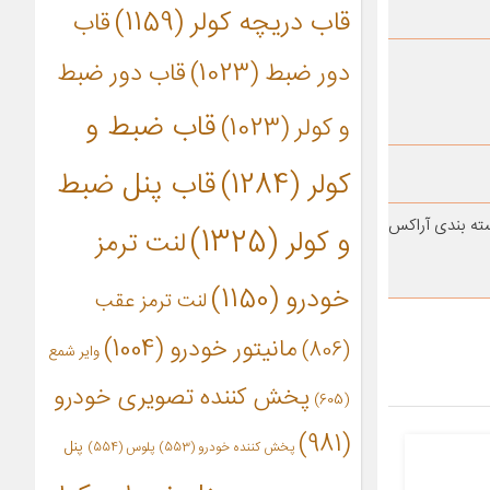
قاب دریچه کولر
(1159)
قاب
دور ضبط
(1023)
قاب دور ضبط
قاب ضبط و
و کولر
(1023)
کولر
(1284)
قاب پنل ضبط
ته بندی آراکس
و کولر
(1325)
لنت ترمز
خودرو
(1150)
لنت ترمز عقب
مانیتور خودرو
(1004)
(806)
وایر شمع
پخش کننده تصویری خودرو
(605)
(981)
پنل
پخش کننده خودرو
(553)
پلوس
(554)