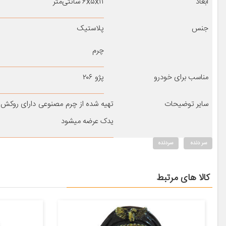
ابعاد
۶x۵x۱۱ سانتی‌متر
جنس
پلاستیک
چرم
مناسب برای خودرو
پژو ۲۰۶
سایر توضیحات
تهیه شده از چرم مصنوعی دارای روکش 
یدک عرضه میشود
سر دنده
سردنده
کالا های مرتبط