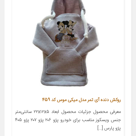
روکش دنده آی تمر مدل میکی موس کد 459
معرفی محصول جزئیات محصول ابعاد ۲۲x۱۲x۵ سانتی‌متر
جنس ویسکوز مناسب برای خودرو پژو ۲۰۶ پژو ۲۰۷ پژو ۴۰۵
پژو پارس […]