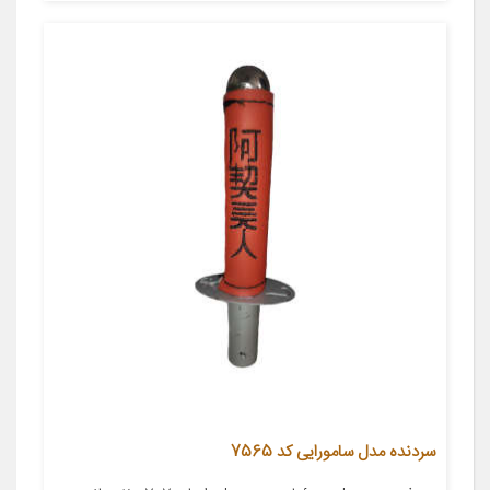
سردنده مدل سامورایی کد 7565