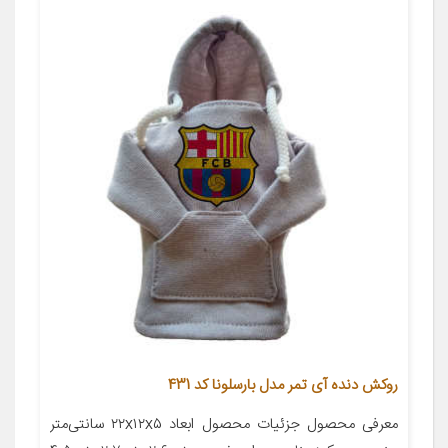
روکش دنده آی تمر مدل بارسلونا کد 431
معرفی محصول جزئیات محصول ابعاد ۲۲x۱۲x۵ سانتی‌متر