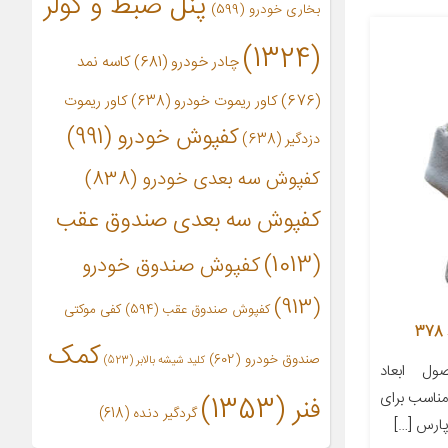
پنل ضبط و کولر
بخاری خودرو
(599)
(1324)
چادر خودرو
(681)
کاسه نمد
(676)
کاور ریموت خودرو
(638)
کاور ریموت
کفپوش خودرو
(991)
دزدگیر
(638)
کفپوش سه بعدی خودرو
(838)
کفپوش سه بعدی صندوق عقب
(1013)
کفپوش صندوق خودرو
(913)
کفپوش صندوق عقب
(594)
کفی موکتی
کمک
صندوق خودرو
(602)
کلید شیشه بالابر
(523)
ل ابعاد
ز مناسب برای
فنر
(1353)
گردگیر دنده
(618)