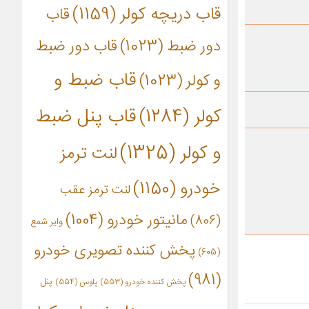
قاب دریچه کولر
(1159)
قاب
دور ضبط
(1023)
قاب دور ضبط
قاب ضبط و
و کولر
(1023)
کولر
(1284)
قاب پنل ضبط
و کولر
(1325)
لنت ترمز
خودرو
(1150)
لنت ترمز عقب
مانیتور خودرو
(1004)
(806)
وایر شمع
پخش کننده تصویری خودرو
(605)
(981)
پنل
پخش کننده خودرو
(553)
پلوس
(554)