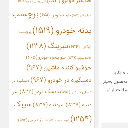
آفتابگیر خودرو
(803)
آمپلی فایر خودرو
(507)
برچسب
باربند خودرو
(651)
امپلی فایر
(507)
بدنه خودرو
(1519)
برچسب
بلبرینگ
(1138)
پارکابی
(634)
جلو پنجره خودرو
(665)
جاسوییچی
(549)
خوشبو کننده ماشین
(967)
ت جایگزین
دستگیره در خودرو
(967)
دستگیره در
ن محصول بسیار
است. از این
دیسک ترمز
(822)
سر
داخلی خودرو
(595)
سیبک
دنده
(837)
سردنده
(837)
(1254)
قاب آینه جانبی
(556)
ضبط خودرو
(511)