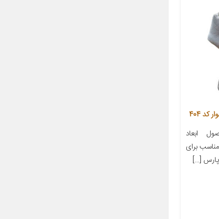
کد 404
ل ابعاد
ز مناسب برای