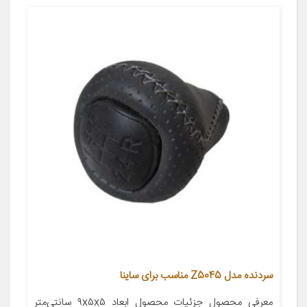
سردنده مدل Z5045 مناسب برای ساینا
معرفی محصول جزئیات محصول ابعاد ۹x۵x۵ سانتی‌متر