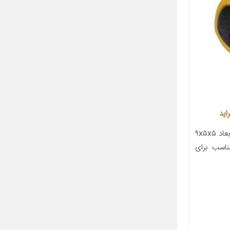
معرفی محصول جزئیات محصول ابعاد ۹x۵x۵
اسب برای