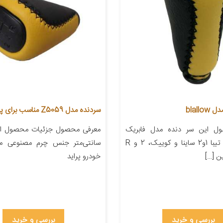
blall
سردنده مدل Z5059 مناسب برای پراید
ل این سر دنده مدل فابریک
ماشین پراید تیبا 1و2 ساینا و کوییک، 2 و R
سانتی‌متر جنس چرم مصنوعی من
 […]
خودرو پراید
بررسی و خرید
بررسی و خرید