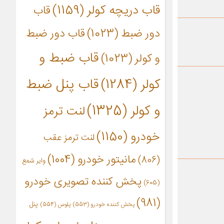
قاب دریچه کولر
(1159)
قاب
دور ضبط
(1023)
قاب دور ضبط
قاب ضبط و
و کولر
(1023)
کولر
(1284)
قاب پنل ضبط
و کولر
(1325)
لنت ترمز
خودرو
(1150)
لنت ترمز عقب
مانیتور خودرو
(1004)
(806)
وایر شمع
پخش کننده تصویری خودرو
(605)
(981)
پنل
پخش کننده خودرو
(553)
پلوس
(554)