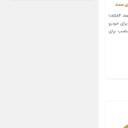
معرفی محصول جزئیات محصول ابعاد ۱۰x۵x۴
رای خودرو
حات مناسب برای