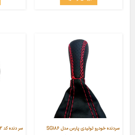
سردنده خودرو تولیدی پارس مدل SG186
سر دنده کد H221492