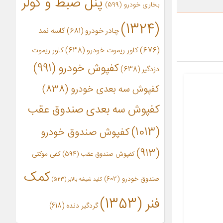
پنل ضبط و کولر
بخاری خودرو
(599)
(1324)
چادر خودرو
(681)
کاسه نمد
(676)
کاور ریموت خودرو
(638)
کاور ریموت
کفپوش خودرو
(991)
دزدگیر
(638)
کفپوش سه بعدی خودرو
(838)
کفپوش سه بعدی صندوق عقب
(1013)
کفپوش صندوق خودرو
(913)
کفپوش صندوق عقب
(594)
کفی موکتی
کمک
صندوق خودرو
(602)
کلید شیشه بالابر
(523)
فنر
(1353)
گردگیر دنده
(618)