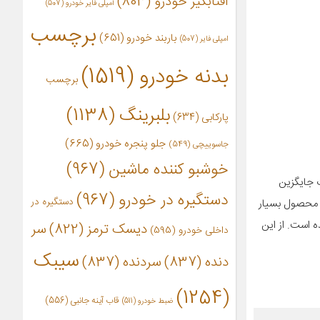
آفتابگیر خودرو
(803)
آمپلی فایر خودرو
(507)
برچسب
باربند خودرو
(651)
امپلی فایر
(507)
بدنه خودرو
(1519)
برچسب
بلبرینگ
(1138)
پارکابی
(634)
جلو پنجره خودرو
(665)
جاسوییچی
(549)
خوشبو کننده ماشین
(967)
ت جایگزین
دستگیره در خودرو
(967)
دستگیره در
ن محصول بسیار
است. از این
دیسک ترمز
(822)
سر
داخلی خودرو
(595)
سیبک
دنده
(837)
سردنده
(837)
(1254)
قاب آینه جانبی
(556)
ضبط خودرو
(511)