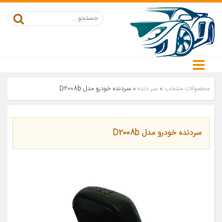
محصولات منتخب
»
سر دنده
»
سردنده خودرو مدل D2008b
سردنده خودرو مدل D2008b