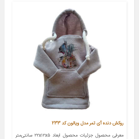
روکش دنده آی تمر مدل ویالون کد 233
معرفی محصول جزئیات محصول ابعاد ۲۲x۱۲x۵ سانتی‌متر