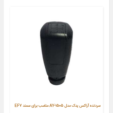
سردنده آراکس یدک مدل AY-1505 مناسب برای سمند EF7