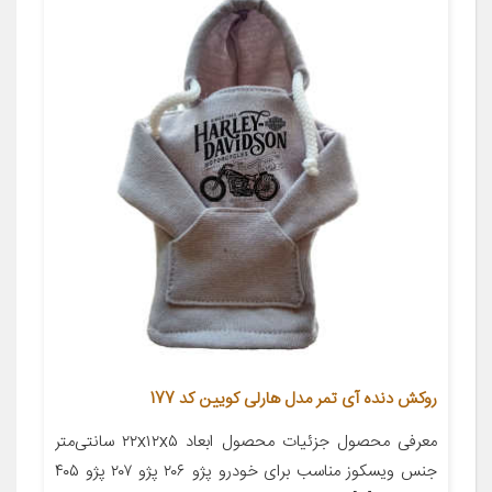
روکش دنده آی تمر مدل هارلی کویین کد 177
معرفی محصول جزئیات محصول ابعاد ۲۲x۱۲x۵ سانتی‌متر
جنس ویسکوز مناسب برای خودرو پژو ۲۰۶ پژو ۲۰۷ پژو ۴۰۵