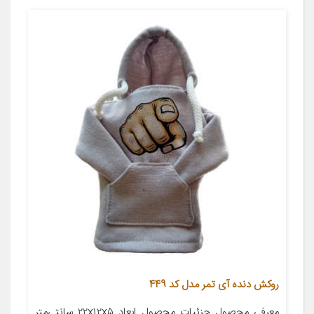
روکش دنده آی تمر مدل کد 449
معرفی محصول جزئیات محصول ابعاد ۲۲x۱۲x۵ سانتی‌متر