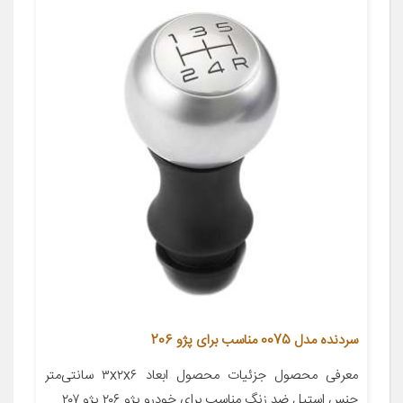
سردنده مدل 0075 مناسب برای پژو 206
معرفی محصول جزئیات محصول ابعاد ۳x۲x۶ سانتی‌متر
جنس استیل ضد زنگ مناسب برای خودرو پژو ۲۰۶ پژو ۲۰۷