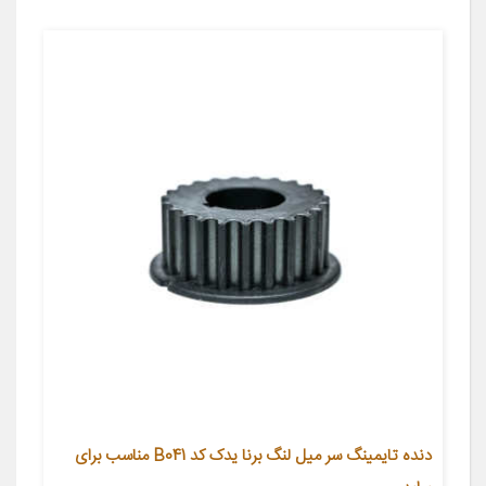
دنده تایمینگ سر میل لنگ برنا یدک کد B041 مناسب برای