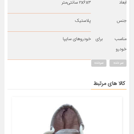
ابعاد
۲x۶x۳ سانتی‌متر
جنس
پلاستیک
مناسب برای
خودروهای سایپا
خودرو
سر دنده
سردنده
کالا های مرتبط