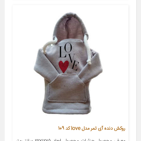
روکش دنده آی تمر مدل love کد 109
معرفی محصول جزئیات محصول ابعاد ۲۲x۱۲x۵ سانتی‌متر