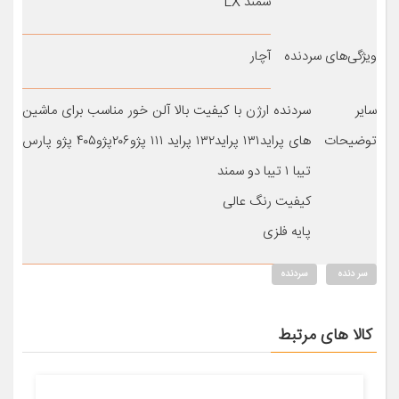
سمند LX
ویژگی‌های سردنده
آچار
سایر
سردنده ارژن با کیفیت بالا آلن خور مناسب برای ماشین
توضیحات
های پراید۱۳۱ پراید۱۳۲ پراید ۱۱۱ پژو۲۰۶پژو۴۰۵ پژو پارس
تیبا ۱ تیبا دو سمند
کیفیت رنگ عالی
پایه فلزی
سر دنده
سردنده
کالا های مرتبط