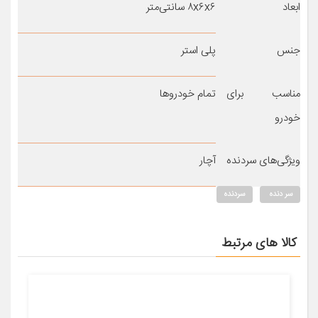
ابعاد
۸x۶x۶ سانتی‌متر
جنس
پلی استر
مناسب برای
تمام خودروها
خودرو
ویژگی‌های سردنده
آچار
سر دنده
سردنده
کالا های مرتبط