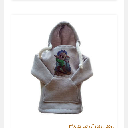
روکش دنده آی تمر کد 298