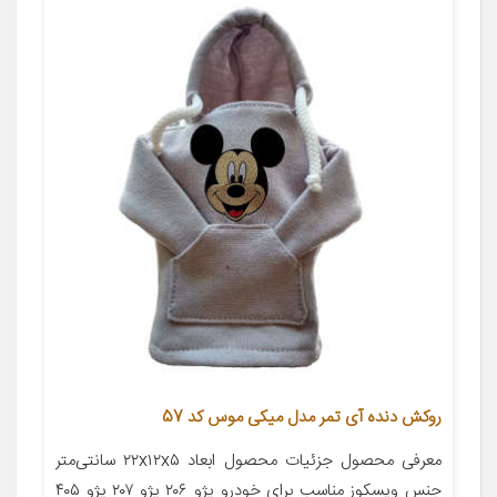
روکش دنده آی تمر مدل میکی موس کد 57
معرفی محصول جزئیات محصول ابعاد ۲۲x۱۲x۵ سانتی‌متر
جنس ویسکوز مناسب برای خودرو پژو ۲۰۶ پژو ۲۰۷ پژو ۴۰۵