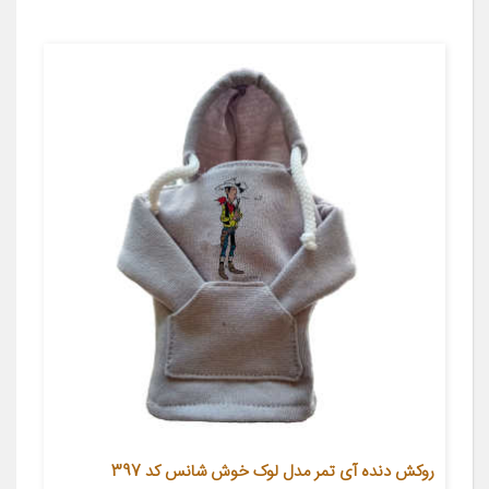
روکش دنده آی تمر مدل لوک خوش شانس کد 397