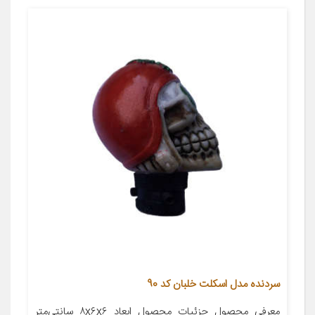
سردنده مدل اسکلت خلبان کد 90
معرفی محصول جزئیات محصول ابعاد ۸x۶x۶ سانتی‌متر