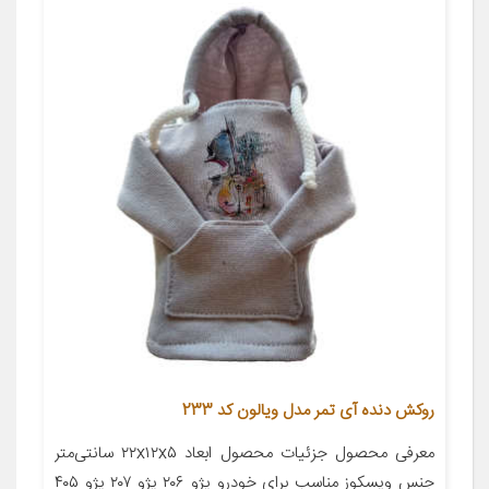
روکش دنده آی تمر مدل ویالون کد 233
معرفی محصول جزئیات محصول ابعاد ۲۲x۱۲x۵ سانتی‌متر
جنس ویسکوز مناسب برای خودرو پژو ۲۰۶ پژو ۲۰۷ پژو ۴۰۵