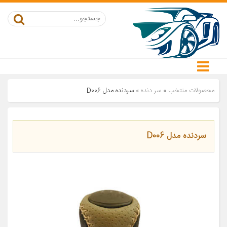
محصولات منتخب
»
سر دنده
»
سردنده مدل D006
سردنده مدل D006