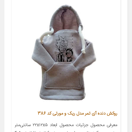
روکش دنده آی تمر مدل ریک و مورتی کد 386
معرفی محصول جزئیات محصول ابعاد ۲۲x۱۲x۵ سانتی‌متر