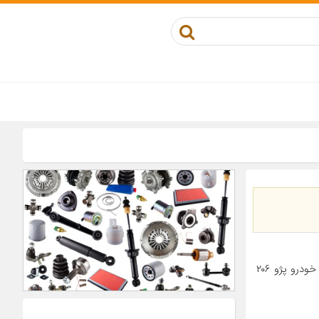
معرفی محصول جزئیات محصول ابعاد ۱۰*۵*۵ سانتی‌متر جنس چرم مناسب برای خودرو پژو ۲۰۶