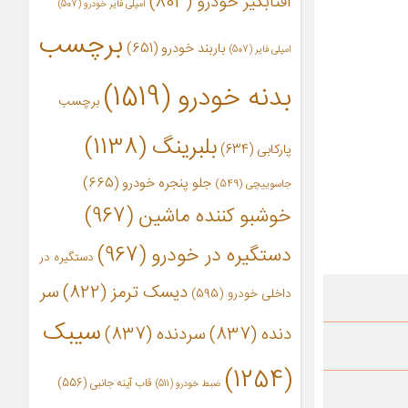
آفتابگیر خودرو
(803)
آمپلی فایر خودرو
(507)
برچسب
باربند خودرو
(651)
امپلی فایر
(507)
بدنه خودرو
(1519)
برچسب
بلبرینگ
(1138)
پارکابی
(634)
جلو پنجره خودرو
(665)
جاسوییچی
(549)
خوشبو کننده ماشین
(967)
دستگیره در خودرو
(967)
دستگیره در
دیسک ترمز
(822)
سر
داخلی خودرو
(595)
سیبک
دنده
(837)
سردنده
(837)
(1254)
قاب آینه جانبی
(556)
ضبط خودرو
(511)