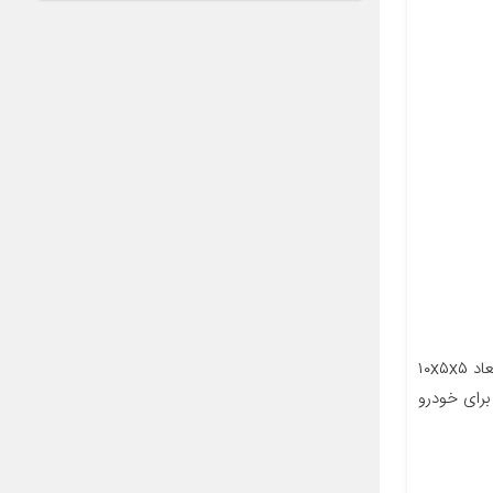
معرفی محصول جزئیات محصول ابعاد ۱۰x۵x۵
رای خودرو