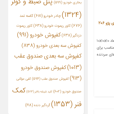
پنل ضبط و کولر
بخاری خودرو
(599)
(1324)
چادر خودرو
(681)
کاسه نمد
سر دنده وارون مدل D-7 مناسب برای پژو 206
(676)
کاور ریموت خودرو
(638)
کاور ریموت
کفپوش خودرو
(991)
دزدگیر
(638)
معرفی محصول جزئیات محصول ابعاد ۱۰x۱۰x۱۰
کفپوش سه بعدی خودرو
(838)
ناسب برای
ژگی‌های سردنده
کفپوش سه بعدی صندوق عقب
(1013)
کفپوش صندوق خودرو
(913)
کفپوش صندوق عقب
(594)
کفی موکتی
کمک
صندوق خودرو
(602)
کلید شیشه بالابر
(523)
فنر
(1353)
گردگیر دنده
(618)