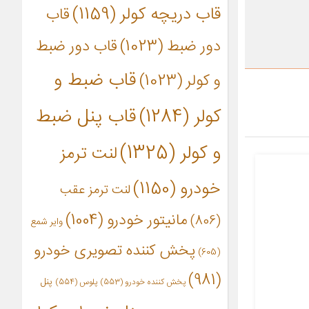
قاب دریچه کولر
(1159)
قاب
دور ضبط
(1023)
قاب دور ضبط
قاب ضبط و
و کولر
(1023)
کولر
(1284)
قاب پنل ضبط
و کولر
(1325)
لنت ترمز
خودرو
(1150)
لنت ترمز عقب
مانیتور خودرو
(1004)
(806)
وایر شمع
پخش کننده تصویری خودرو
(605)
(981)
پنل
پخش کننده خودرو
(553)
پلوس
(554)