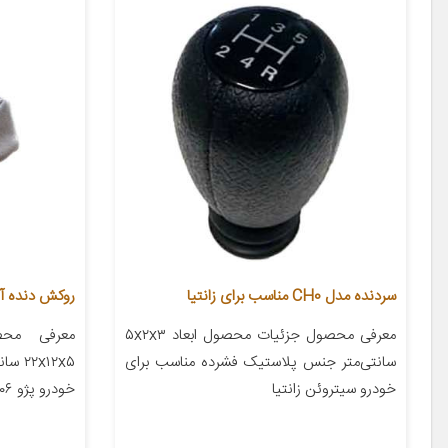
سردنده مدل CH0 مناسب برای زانتیا
روکش دنده آی 
معرفی محصول جزئیات محصول ابعاد ۵x۲x۳
معرفی محص
سانتی‌متر جنس پلاستیک فشرده مناسب برای
x۱۲x۵
خودرو سیتروئن زانتیا
خودرو پژو ۲۰۶ پژو ۲۰۷ پژو ۴۰۵ پژو پارس […]