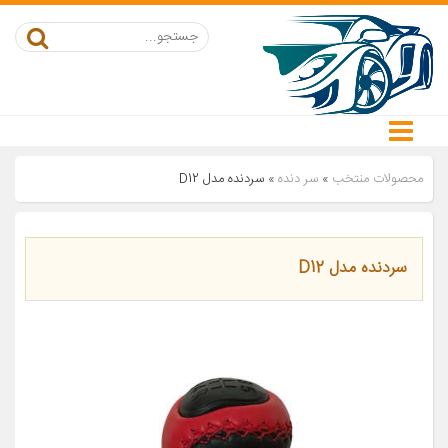
محصولات منتخب
»
سر دنده
»
سردنده مدل D12
سردنده مدل D12