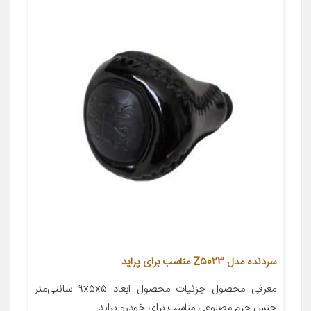
سردنده مدل Z5023 مناسب برای پراید
معرفی محصول جزئیات محصول ابعاد ۹x۵x۵ سانتی‌متر
جنس چرم مصنوعی مناسب برای خودرو پراید