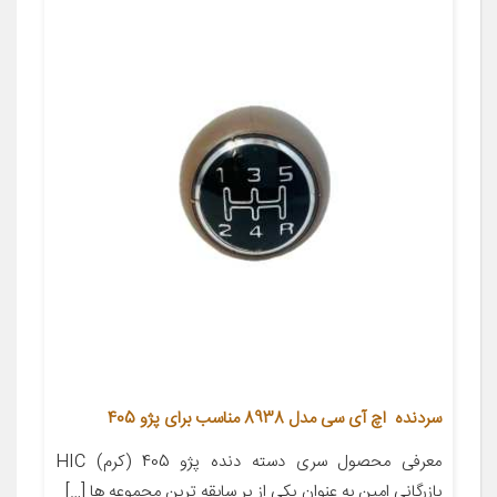
سردنده اچ آی سی مدل 8938 مناسب برای پژو 405
معرفی محصول سری دسته دنده پژو 405 (کرم) HIC
بازرگانی امین به عنوان یکی از پر سابقه ترین مجموعه ها […]