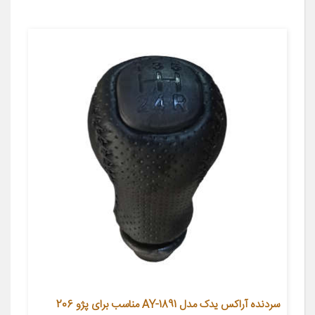
سردنده آراکس یدک مدل AY-1891 مناسب برای پژو 206