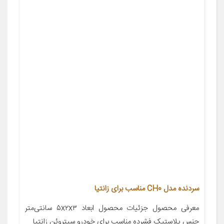
سردنده مدل CH0 مناسب برای زانتیا
معرفی محصول جزئیات محصول ابعاد ۵x۲x۳ سانتی‌متر
جنس پلاستیک فشرده مناسب برای خودرو سیتروئن زانتیا