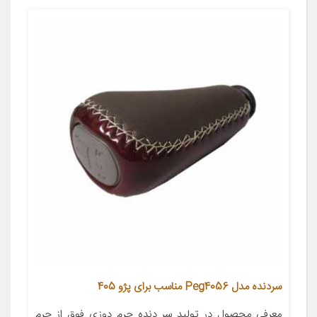
سردنده مدل Peg4056 مناسب برای پژو 405
معرفی محصول در تولید سر دنده چرم دوزی فوق از چرم