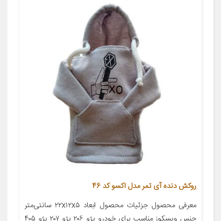
روکش دنده آی تمر مدل اکسو کد 46
معرفی محصول جزئیات محصول ابعاد ۲۲x۱۲x۵ سانتی‌متر
جنس ویسکوز مناسب برای خودرو پژو ۲۰۶ پژو ۲۰۷ پژو ۴۰۵