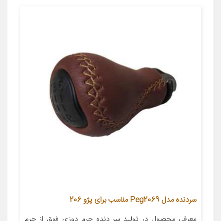
سردنده مدل Peg2069 مناسب برای پژو 206
معرفی محصول در تولید سر دنده چرم دوزی فوق از چرم