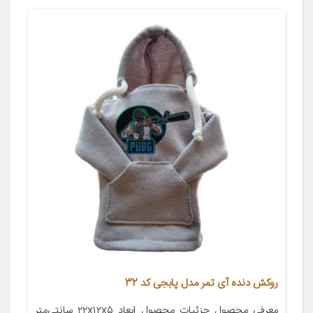
روکش دنده آی تمر مدل پابجی کد 32
معرفی محصول جزئیات محصول ابعاد ۲۲x۱۲x۵ سانتی‌متر