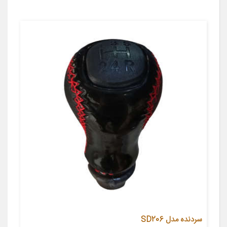
سردنده مدل SD206