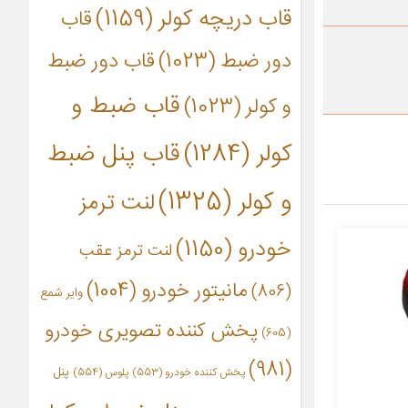
قاب دریچه کولر
(1159)
قاب
دور ضبط
(1023)
قاب دور ضبط
قاب ضبط و
و کولر
(1023)
کولر
(1284)
قاب پنل ضبط
و کولر
(1325)
لنت ترمز
خودرو
(1150)
لنت ترمز عقب
مانیتور خودرو
(1004)
(806)
وایر شمع
پخش کننده تصویری خودرو
(605)
(981)
پنل
پخش کننده خودرو
(553)
پلوس
(554)