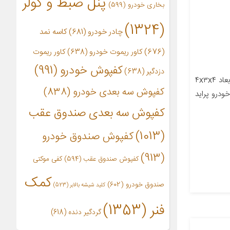
پنل ضبط و کولر
بخاری خودرو
(599)
(1324)
چادر خودرو
(681)
کاسه نمد
(676)
کاور ریموت خودرو
(638)
کاور ریموت
کفپوش خودرو
(991)
دزدگیر
(638)
معرفی محصول جزئیات محصول ابعاد ۴x۳x۴
کفپوش سه بعدی خودرو
(838)
ودرو پراید
کفپوش سه بعدی صندوق عقب
(1013)
کفپوش صندوق خودرو
(913)
کفپوش صندوق عقب
(594)
کفی موکتی
کمک
صندوق خودرو
(602)
کلید شیشه بالابر
(523)
فنر
(1353)
گردگیر دنده
(618)