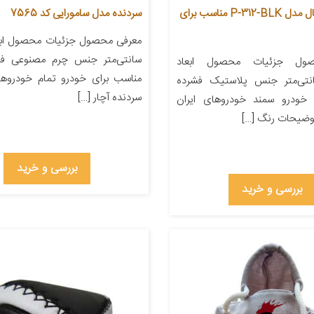
سر دنده چیکال مدل P-312-BLK مناسب برای
سردنده مدل سامورایی کد 7565
سانتی‌متر جنس چرم مصنوعی فلز
ول جزئیات محصول ابعاد
مناسب برای خودرو تمام خودروها 
۱۵x سانتی‌متر جنس پلاستیک فشرده
سردنده آچار […]
 خودرو سمند خودروهای ایران
توضیحات رنگ […]
بررسی و خرید
بررسی و خرید