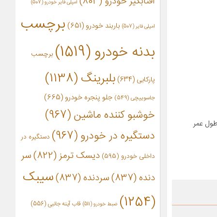
آفتابگیر خودرو
(803)
آمپلی فایر خودرو
(507)
برچسب
باربند خودرو
(651)
امپلی فایر
(507)
بدنه خودرو
(1519)
برچسب
بلبرینگ
(1138)
پارکابی
(634)
جلو پنجره خودرو
(665)
جاسوییچی
(549)
خوشبو کننده ماشین
(967)
طول عمر
دستگیره در خودرو
(967)
دستگیره در
دیسک ترمز
(822)
سر
داخلی خودرو
(595)
سیبک
دنده
(837)
سردنده
(837)
(1254)
قاب آینه جانبی
(556)
ضبط خودرو
(511)