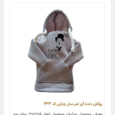
روکش دنده آی تمر مدل چارلی کد 433
معرفی محصول جزئیات محصول ابعاد ۲۲x۱۲x۵ سانتی‌متر