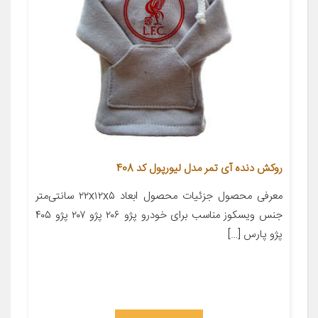
روکش دنده آی تمر مدل لیورپول کد 408
معرفی محصول جزئیات محصول ابعاد ۲۲x۱۲x۵ سانتی‌متر
جنس ویسکوز مناسب برای خودرو پژو ۲۰۶ پژو ۲۰۷ پژو ۴۰۵
پژو پارس […]