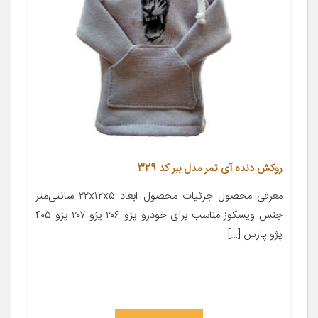
روکش دنده آی تمر مدل ببر کد 329
معرفی محصول جزئیات محصول ابعاد ۲۲x۱۲x۵ سانتی‌متر
جنس ویسکوز مناسب برای خودرو پژو ۲۰۶ پژو ۲۰۷ پژو ۴۰۵
پژو پارس […]