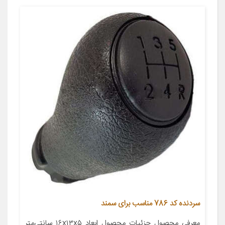
سردنده کد 786 مناسب برای سمند
معرفی محصول جزئیات محصول ابعاد ۱۶x۱۳x۵ سانتی‌متر