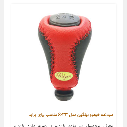
سردنده خودرو بیلگین مدل S-33 مناسب برای پراید
معرفی محصول سر دنده خودرو یا دسته دنده خودرو