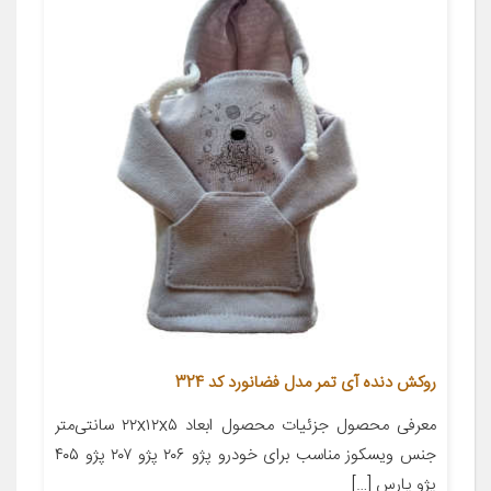
روکش دنده آی تمر مدل فضانورد کد 324
معرفی محصول جزئیات محصول ابعاد ۲۲x۱۲x۵ سانتی‌متر
جنس ویسکوز مناسب برای خودرو پژو ۲۰۶ پژو ۲۰۷ پژو ۴۰۵
پژو پارس […]