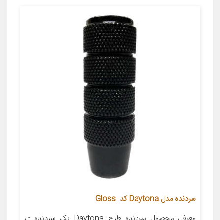
سردنده مدل Daytona کد Gloss
معرفی محصول سردنده طرح Daytona یک سردنده ی