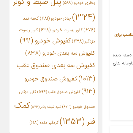
پنل ضبط و کولر
بخاری خودرو
(599)
(1324)
چادر خودرو
(681)
کاسه نمد
(676)
کاور ریموت خودرو
(638)
کاور ریموت
 خودرو بیلگین مدل S-37 مناسب برای
کفپوش خودرو
(991)
دزدگیر
(638)
کفپوش سه بعدی خودرو
(838)
دسته دنده
رخانه های
کفپوش سه بعدی صندوق عقب
(1013)
کفپوش صندوق خودرو
(913)
کفپوش صندوق عقب
(594)
کفی موکتی
کمک
صندوق خودرو
(602)
کلید شیشه بالابر
(523)
فنر
(1353)
گردگیر دنده
(618)