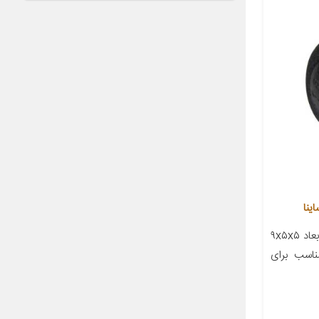
معرفی محصول جزئیات محصول ابعاد ۹x۵x۵
اسب برای