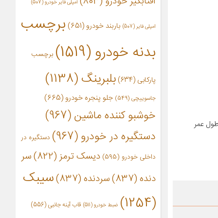
آفتابگیر خودرو
(803)
آمپلی فایر خودرو
(507)
برچسب
باربند خودرو
(651)
امپلی فایر
(507)
بدنه خودرو
(1519)
برچسب
بلبرینگ
(1138)
پارکابی
(634)
جلو پنجره خودرو
(665)
جاسوییچی
(549)
خوشبو کننده ماشین
(967)
طول عمر
دستگیره در خودرو
(967)
دستگیره در
دیسک ترمز
(822)
سر
داخلی خودرو
(595)
سیبک
دنده
(837)
سردنده
(837)
(1254)
قاب آینه جانبی
(556)
ضبط خودرو
(511)