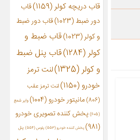
قاب دریچه کولر
(1159)
قاب
دور ضبط
(1023)
قاب دور ضبط
قاب ضبط و
و کولر
(1023)
کولر
(1284)
قاب پنل ضبط
و کولر
(1325)
لنت ترمز
خودرو
(1150)
لنت ترمز عقب
مانیتور خودرو
(1004)
(806)
وایر شمع
پخش کننده تصویری خودرو
(605)
(981)
پنل
پخش کننده خودرو
(553)
پلوس
(554)