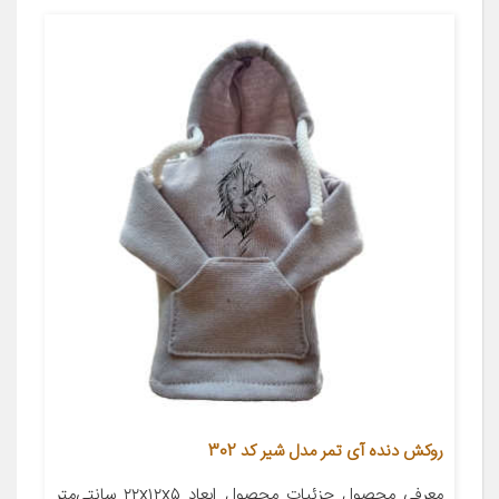
روکش دنده آی تمر مدل شیر کد 302
معرفی محصول جزئیات محصول ابعاد ۲۲x۱۲x۵ سانتی‌متر