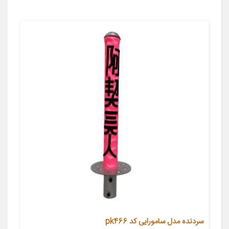
سردنده مدل سامورایی کد pk466