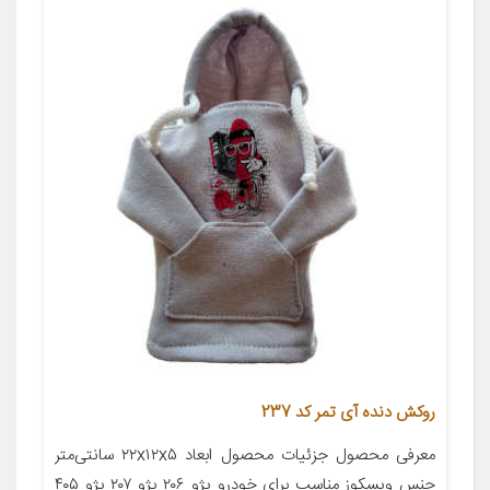
روکش دنده آی تمر کد 237
معرفی محصول جزئیات محصول ابعاد ۲۲x۱۲x۵ سانتی‌متر
جنس ویسکوز مناسب برای خودرو پژو ۲۰۶ پژو ۲۰۷ پژو ۴۰۵