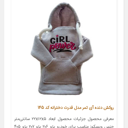
روکش دنده آی تمر مدل قدرت دخترانه کد 145
معرفی محصول جزئیات محصول ابعاد ۲۲x۱۲x۵ سانتی‌متر
جنس ویسکوز مناسب برای خودرو پژو ۲۰۶ پژو ۲۰۷ پژو ۴۰۵