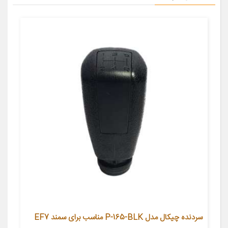
سردنده چیکال مدل P-165-BLK مناسب برای سمند EF7