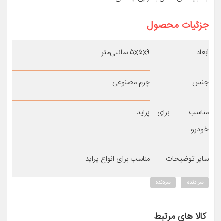
جزئیات محصول
ابعاد
۵x۵x۹ سانتی‌متر
جنس
چرم مصنوعی
مناسب برای
پراید
خودرو
سایر توضیحات
مناسب برای انواع پراید
سر دنده
سردنده
کالا های مرتبط