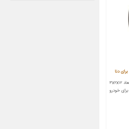
معرفی محصول جزئیات محصول ابعاد ۳x۲x۱۲
رای خودرو