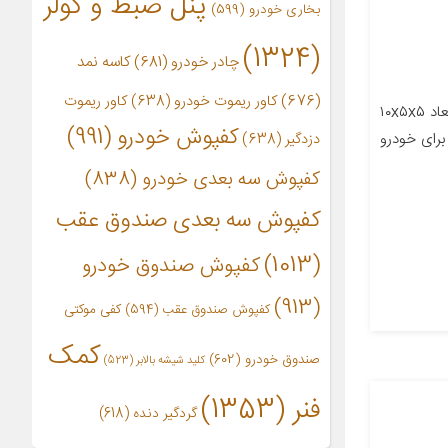
پنل ضبط و کولر
بخاری خودرو
(599)
(1324)
چادر خودرو
(681)
کاسه نمد
(676)
کاور ریموت خودرو
(638)
کاور ریموت
معرفی محصول جزئیات محصول ابعاد ۱۰x۵x۵
کفپوش خودرو
(991)
رای خودرو
دزدگیر
(638)
کفپوش سه بعدی خودرو
(838)
کفپوش سه بعدی صندوق عقب
(1013)
کفپوش صندوق خودرو
(913)
کفپوش صندوق عقب
(594)
کفی موکتی
کمک
صندوق خودرو
(602)
کلید شیشه بالابر
(523)
فنر
(1353)
گردگیر دنده
(618)