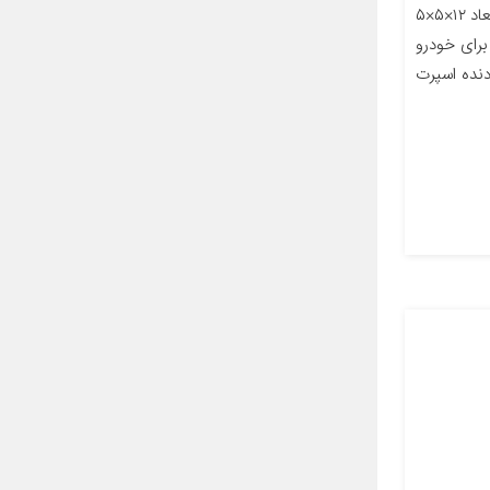
معرفی محصول جزئیات محصول ابعاد ۱۲×۵×۵
رای خودرو
نده اسپرت