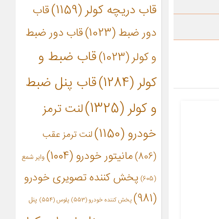
قاب دریچه کولر
(1159)
قاب
دور ضبط
(1023)
قاب دور ضبط
قاب ضبط و
و کولر
(1023)
کولر
(1284)
قاب پنل ضبط
و کولر
(1325)
لنت ترمز
خودرو
(1150)
لنت ترمز عقب
مانیتور خودرو
(1004)
(806)
وایر شمع
پخش کننده تصویری خودرو
(605)
(981)
پنل
پخش کننده خودرو
(553)
پلوس
(554)