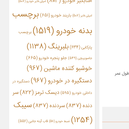
آفتابگیر خودرو
(803)
آمپلی فایر خودرو
(507)
برچسب
باربند خودرو
(651)
امپلی فایر
(507)
بدنه خودرو
(1519)
برچسب
بلبرینگ
(1138)
پارکابی
(634)
جلو پنجره خودرو
(665)
جاسوییچی
(549)
خوشبو کننده ماشین
(967)
طول عمر
دستگیره در خودرو
(967)
دستگیره در
دیسک ترمز
(822)
سر
داخلی خودرو
(595)
سیبک
دنده
(837)
سردنده
(837)
(1254)
قاب آینه جانبی
(556)
ضبط خودرو
(511)