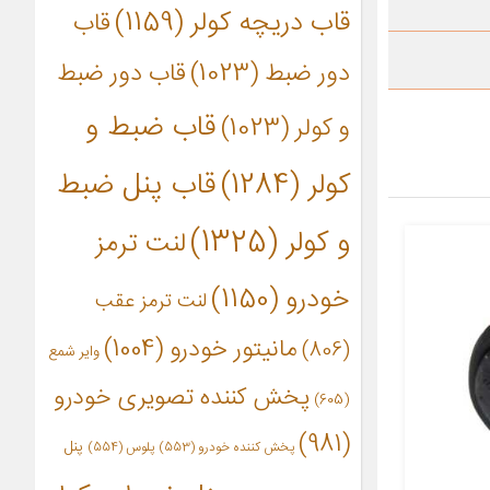
قاب دریچه کولر
(1159)
قاب
دور ضبط
(1023)
قاب دور ضبط
قاب ضبط و
و کولر
(1023)
کولر
(1284)
قاب پنل ضبط
و کولر
(1325)
لنت ترمز
خودرو
(1150)
لنت ترمز عقب
مانیتور خودرو
(1004)
(806)
وایر شمع
پخش کننده تصویری خودرو
(605)
(981)
پنل
پخش کننده خودرو
(553)
پلوس
(554)