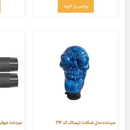
بررسی و خرید
سردنده مدل اسکلت ترسناک کد 214
سردنده جوشی مدل Sj20 م