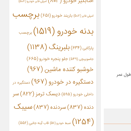
آفتابگیر خودرو
(803)
آمپلی فایر خودرو
(507)
برچسب
باربند خودرو
(651)
امپلی فایر
(507)
بدنه خودرو
(1519)
برچسب
بلبرینگ
(1138)
پارکابی
(634)
جلو پنجره خودرو
(665)
جاسوییچی
(549)
خوشبو کننده ماشین
(967)
طول عمر
دستگیره در خودرو
(967)
دستگیره در
دیسک ترمز
(822)
سر
داخلی خودرو
(595)
سیبک
دنده
(837)
سردنده
(837)
(1254)
قاب آینه جانبی
(556)
ضبط خودرو
(511)