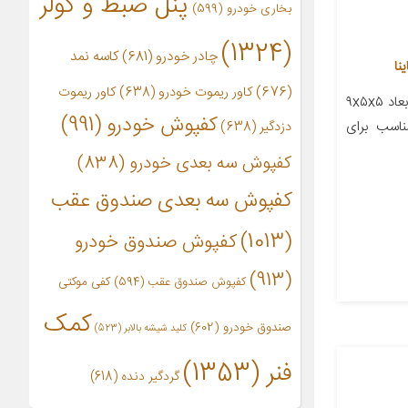
پنل ضبط و کولر
بخاری خودرو
(599)
(1324)
چادر خودرو
(681)
کاسه نمد
(676)
کاور ریموت خودرو
(638)
کاور ریموت
معرفی محصول جزئیات محصول ابعاد ۹x۵x۵
کفپوش خودرو
(991)
اسب برای
دزدگیر
(638)
کفپوش سه بعدی خودرو
(838)
کفپوش سه بعدی صندوق عقب
(1013)
کفپوش صندوق خودرو
(913)
کفپوش صندوق عقب
(594)
کفی موکتی
کمک
صندوق خودرو
(602)
کلید شیشه بالابر
(523)
فنر
(1353)
گردگیر دنده
(618)