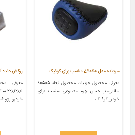
سردنده مدل Z5050 مناسب برای کوئیک
روکش دنده آی 
معرفی محصول جزئیات محصول ابعاد ۹x۵x۵
معرفی محص
سانتی‌متر جنس چرم مصنوعی مناسب برای
x۱۲x۵
خودرو کوئیک
خودرو پژو ۲۰۶ پژو ۲۰۷ پژو ۴۰۵ پژو پارس […]