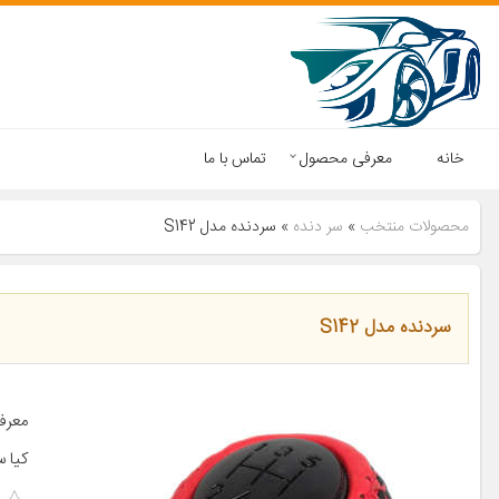
خانه
معرفی محصول
تماس با ما
محصولات منتخب
»
سر دنده
»
سردنده مدل S142
سردنده مدل S142
کیا سراتو ۱۶۰۰ سا