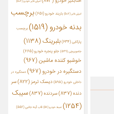
آفتابگیر خودرو
(803)
آمپلی فایر خودرو
(507)
برچسب
باربند خودرو
(651)
امپلی فایر
(507)
بدنه خودرو
(1519)
برچسب
بلبرینگ
(1138)
پارکابی
(634)
جلو پنجره خودرو
(665)
جاسوییچی
(549)
خوشبو کننده ماشین
(967)
دستگیره در خودرو
(967)
دستگیره در
دیسک ترمز
(822)
سر
داخلی خودرو
(595)
سیبک
دنده
(837)
سردنده
(837)
(1254)
قاب آینه جانبی
(556)
ضبط خودرو
(511)