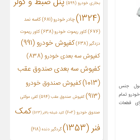
پنل ضبط و کولر
بخاری خودرو
(599)
(1324)
چادر خودرو
(681)
کاسه نمد
(676)
کاور ریموت خودرو
(638)
کاور ریموت
کفپوش خودرو
(991)
دزدگیر
(638)
کفپوش سه بعدی خودرو
(838)
کفپوش سه بعدی صندوق عقب
(1013)
کفپوش صندوق خودرو
صول جنس
خودرو تمام
(913)
کفپوش صندوق عقب
(594)
کفی موکتی
رای قطعات
کمک
صندوق خودرو
(602)
کلید شیشه بالابر
(523)
فنر
(1353)
گردگیر دنده
(618)