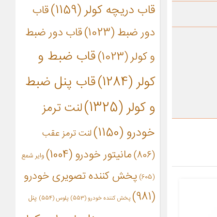
قاب دریچه کولر
(1159)
قاب
دور ضبط
(1023)
قاب دور ضبط
قاب ضبط و
و کولر
(1023)
کولر
(1284)
قاب پنل ضبط
و کولر
(1325)
لنت ترمز
خودرو
(1150)
لنت ترمز عقب
مانیتور خودرو
(1004)
(806)
وایر شمع
پخش کننده تصویری خودرو
(605)
(981)
پنل
پخش کننده خودرو
(553)
پلوس
(554)