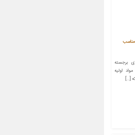
نده آراکس یدک مدل AY-1890 مناسب
 برجسته
واد اولیه
 […]