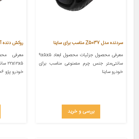
سردنده مدل Z5037 مناسب برای ساینا
روکش دنده آی تمر 
معرفی محصول جزئیات محصول ابعاد ۹x۵x۵
معرفی محص
سانتی‌متر جنس چرم مصنوعی مناسب برای
x۱۲x۵
خودرو ساینا
خودرو پژو ۲۰۶ پژو ۲۰۷ پژو ۴۰۵ پژو پارس […]
بررسی و خرید