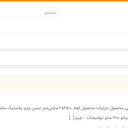
معرفی محصول جزئیات محصول ابعاد ۶x۶x۱۰ سانتی‌متر جنس چرم پ
یر توضیحات – چرم […]