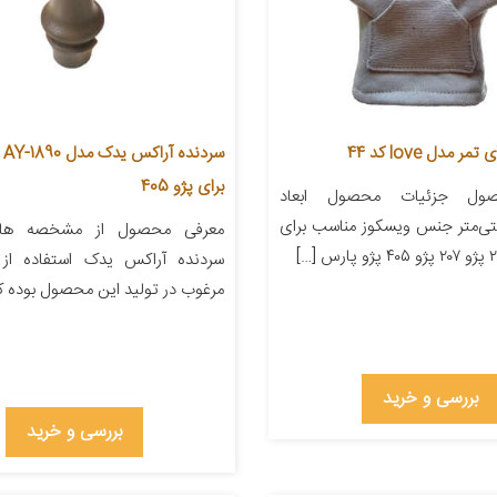
مدل love کد 44
سرد
برای پژو 405
ول جزئیات محصول ابعاد
۲۲ سانتی‌متر جنس ویسکوز مناسب برای
معرفی محصول از مشخصه های
سردنده آراکس یدک استفاده از م
مرغوب در تولید این محصول بوده که
بررسی و خرید
بررسی و خرید