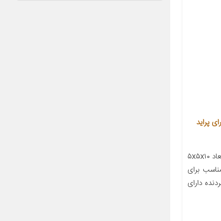
P مناسب برای پراید
معرفی محصول جزئیات محصول ابعاد ۵x۵x۱۰
ناسب برای
ژگی‌های سردنده دارای