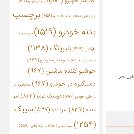
آفتابگیر خودرو
(803)
آمپلی فایر خودرو
(507)
برچسب
باربند خودرو
(651)
امپلی فایر
(507)
بدنه خودرو
(1519)
برچسب
بلبرینگ
(1138)
پارکابی
(634)
جلو پنجره خودرو
(665)
جاسوییچی
(549)
خوشبو کننده ماشین
(967)
طول عمر
دستگیره در خودرو
(967)
دستگیره در
دیسک ترمز
(822)
سر
داخلی خودرو
(595)
سیبک
دنده
(837)
سردنده
(837)
(1254)
قاب آینه جانبی
(556)
ضبط خودرو
(511)