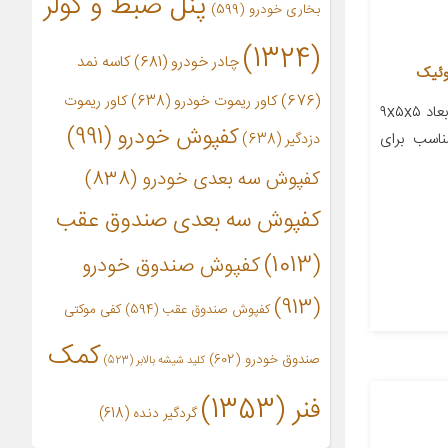
پنل ضبط و کولر
بخاری خودرو
(599)
(1324)
چادر خودرو
(681)
کاسه نمد
(676)
کاور ریموت خودرو
(638)
کاور ریموت
معرفی محصول جزئیات محصول ابعاد ۹x۵x۵
کفپوش خودرو
(991)
اسب برای
دزدگیر
(638)
کفپوش سه بعدی خودرو
(838)
کفپوش سه بعدی صندوق عقب
(1013)
کفپوش صندوق خودرو
(913)
کفپوش صندوق عقب
(594)
کفی موکتی
کمک
صندوق خودرو
(602)
کلید شیشه بالابر
(523)
فنر
(1353)
گردگیر دنده
(618)