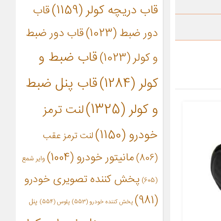
قاب دریچه کولر
(1159)
قاب
دور ضبط
(1023)
قاب دور ضبط
قاب ضبط و
و کولر
(1023)
کولر
(1284)
قاب پنل ضبط
و کولر
(1325)
لنت ترمز
خودرو
(1150)
لنت ترمز عقب
مانیتور خودرو
(1004)
(806)
وایر شمع
پخش کننده تصویری خودرو
(605)
(981)
پنل
پخش کننده خودرو
(553)
پلوس
(554)