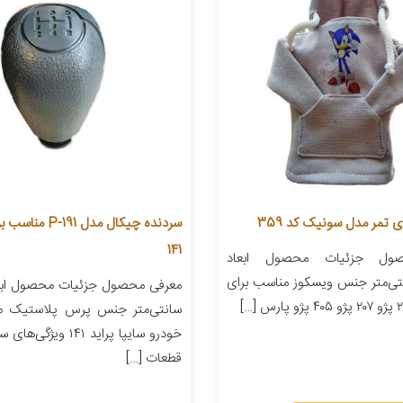
 تمر مدل سونیک کد 359
سردنده چیکال مدل -191
141
ول جزئیات محصول ابعاد
۲۲ سانتی‌متر جنس ویسکوز مناسب برای
سانتی‌متر جنس پرس پلاستیک م
خودرو سایپا پراید ۱۴۱ وی
قطعات […]