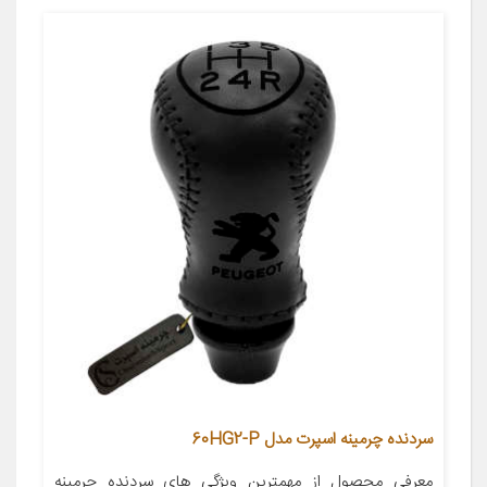
سردنده چرمینه اسپرت مدل 60HG2-P
معرفی محصول از مهمترین ویژگی های سردنده چرمینه