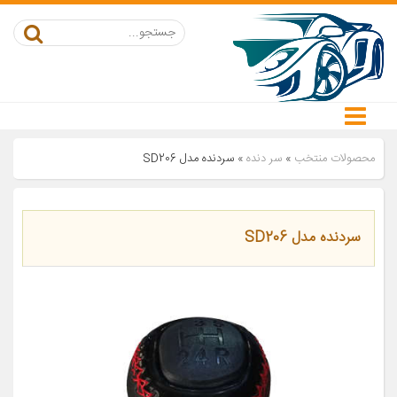
محصولات منتخب
»
سر دنده
»
سردنده مدل SD206
سردنده مدل SD206