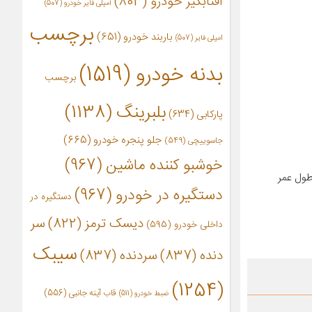
آفتابگیر خودرو
(803)
آمپلی فایر خودرو
(507)
برچسب
باربند خودرو
(651)
امپلی فایر
(507)
بدنه خودرو
(1519)
برچسب
بلبرینگ
(1138)
پارکابی
(634)
جلو پنجره خودرو
(665)
جاسوییچی
(549)
خوشبو کننده ماشین
(967)
طول عمر
دستگیره در خودرو
(967)
دستگیره در
دیسک ترمز
(822)
سر
داخلی خودرو
(595)
سیبک
دنده
(837)
سردنده
(837)
(1254)
قاب آینه جانبی
(556)
ضبط خودرو
(511)