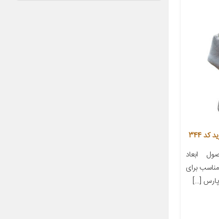
د 344
ل ابعاد
ز مناسب برای