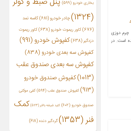
پنل ضبط و کولر
بخاری خودرو
(599)
(1324)
چادر خودرو
(681)
کاسه نمد
(676)
کاور ریموت خودرو
(638)
کاور ریموت
 چرم دوزی
کفپوش خودرو
(991)
ده است. در
دزدگیر
(638)
کفپوش سه بعدی خودرو
(838)
کفپوش سه بعدی صندوق عقب
(1013)
کفپوش صندوق خودرو
(913)
کفپوش صندوق عقب
(594)
کفی موکتی
کمک
صندوق خودرو
(602)
کلید شیشه بالابر
(523)
فنر
(1353)
گردگیر دنده
(618)