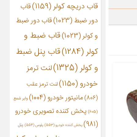
قاب دریچه کولر
(1159)
قاب
دور ضبط
(1023)
قاب دور ضبط
قاب ضبط و
و کولر
(1023)
کولر
(1284)
قاب پنل ضبط
و کولر
(1325)
لنت ترمز
خودرو
(1150)
لنت ترمز عقب
مانیتور خودرو
(1004)
(806)
وایر شمع
پخش کننده تصویری خودرو
(605)
(981)
پنل
پخش کننده خودرو
(553)
پلوس
(554)