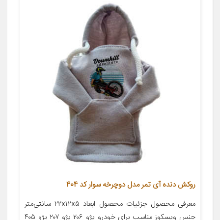
روکش دنده آی تمر مدل دوچرخه سوار کد 404
معرفی محصول جزئیات محصول ابعاد ۲۲x۱۲x۵ سانتی‌متر
جنس ویسکوز مناسب برای خودرو پژو ۲۰۶ پژو ۲۰۷ پژو ۴۰۵