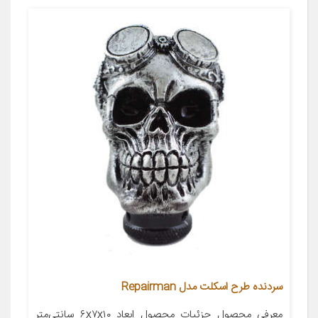
سردنده طرح اسکلت مدل Repairman
معرفی محصول جزئیات محصول ابعاد ۶x۷x۱۰ سانتی‌متر