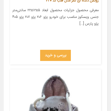
روکش دنده آی تمر مدل قلب کد 420
معرفی محصول جزئیات محصول ابعاد ۲۲x۱۲x۵ سانتی‌متر
جنس ویسکوز مناسب برای خودرو پژو ۲۰۶ پژو ۲۰۷ پژو ۴۰۵
پژو پارس […]
بررسی و خرید