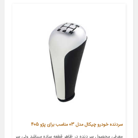
سردنده خودرو چیکال مدل 03 مناسب برای پژو 405
معرفی محصول سر دنده در ظاهر قطعه ساده میباشد ولی سر