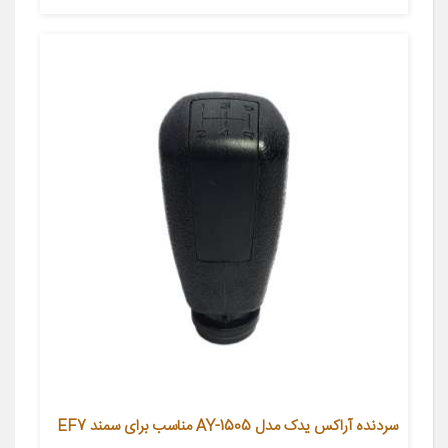
سردنده آراکس یدک مدل AY-1505 مناسب برای سمند EF7