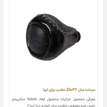
سردنده مدل Z5036 مناسب برای تیبا
معرفی محصول جزئیات محصول ابعاد ۹x۵x۵ سانتی‌متر
جنس چرم مصنوعی مناسب برای خودرو تیبا تیبا ۲