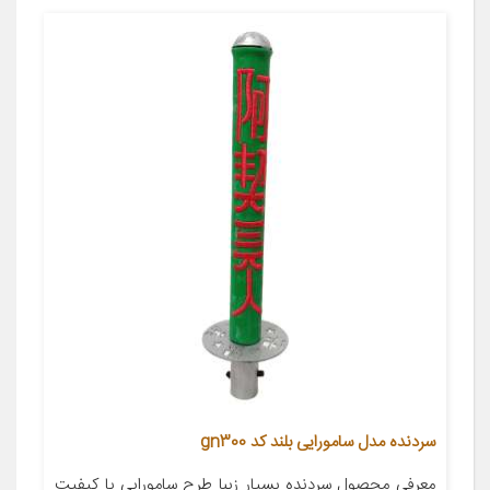
سردنده مدل سامورایی بلند کد gn300
معرفی محصول سردنده بسیار زیبا طرح سامورایی با کیفیت