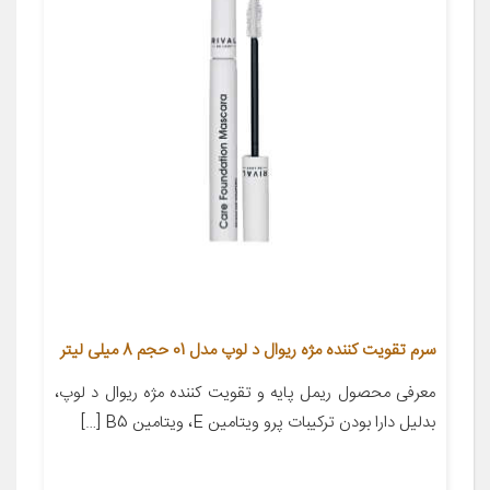
سرم تقویت کننده مژه ریوال د لوپ مدل 01 حجم 8 میلی لیتر
معرفی محصول ریمل پایه و تقویت کننده مژه ریوال د لوپ،
بدلیل دارا بودن ترکیبات پرو ویتامین E، ویتامین B5 […]