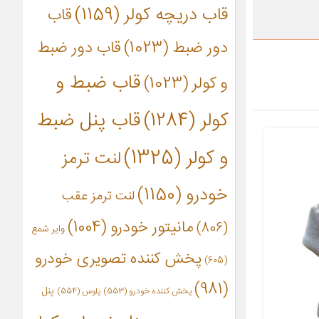
قاب دریچه کولر
(1159)
قاب
دور ضبط
(1023)
قاب دور ضبط
قاب ضبط و
و کولر
(1023)
کولر
(1284)
قاب پنل ضبط
و کولر
(1325)
لنت ترمز
خودرو
(1150)
لنت ترمز عقب
مانیتور خودرو
(1004)
(806)
وایر شمع
پخش کننده تصویری خودرو
(605)
(981)
پنل
پخش کننده خودرو
(553)
پلوس
(554)