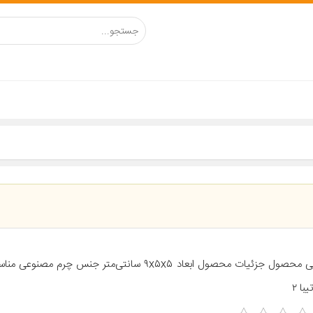
معرفی محصول جزئیات محصول ابعاد ۹x۵x۵ سانتی‌متر جنس چرم 
یبا ۲