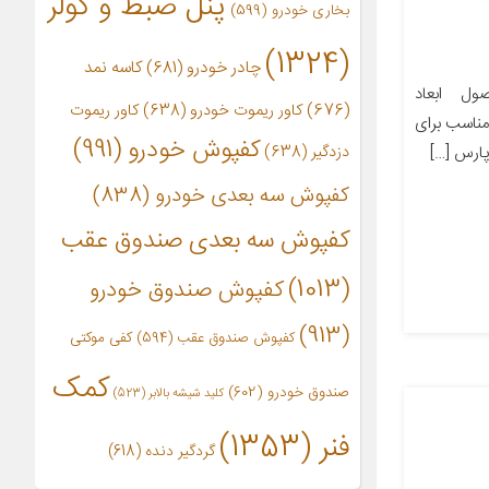
پنل ضبط و کولر
بخاری خودرو
(599)
(1324)
چادر خودرو
(681)
کاسه نمد
ل ابعاد
(676)
کاور ریموت خودرو
(638)
کاور ریموت
ز مناسب برای
کفپوش خودرو
(991)
دزدگیر
(638)
کفپوش سه بعدی خودرو
(838)
کفپوش سه بعدی صندوق عقب
(1013)
کفپوش صندوق خودرو
(913)
کفپوش صندوق عقب
(594)
کفی موکتی
کمک
صندوق خودرو
(602)
کلید شیشه بالابر
(523)
فنر
(1353)
گردگیر دنده
(618)