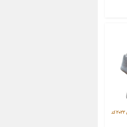
روکش دنده آی تمر مدل جام جهانی 2022 کد