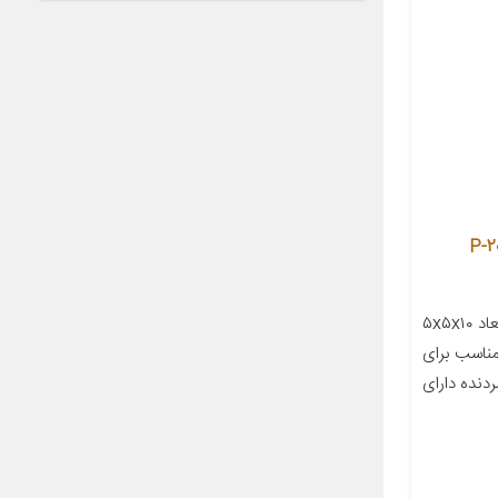
ل P-201-BLK
معرفی محصول جزئیات محصول ابعاد ۵x۵x۱۰
ناسب برای
گی‌های سردنده دارای