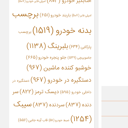
آفتابگیر خودرو
(803)
آمپلی فایر خودرو
(507)
برچسب
باربند خودرو
(651)
امپلی فایر
(507)
بدنه خودرو
(1519)
برچسب
بلبرینگ
(1138)
پارکابی
(634)
جلو پنجره خودرو
(665)
جاسوییچی
(549)
خوشبو کننده ماشین
(967)
دستگیره در خودرو
(967)
دستگیره در
دیسک ترمز
(822)
سر
داخلی خودرو
(595)
سیبک
دنده
(837)
سردنده
(837)
(1254)
قاب آینه جانبی
(556)
ضبط خودرو
(511)