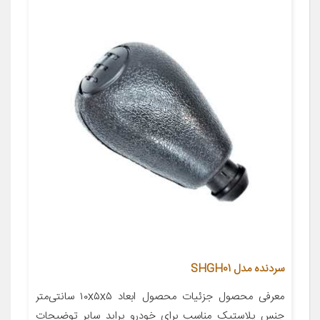
سردنده مدل SHGH01
معرفی محصول جزئیات محصول ابعاد ۱۰x۵x۵ سانتی‌متر
جنس پلاستیک مناسب برای خودرو پراید سایر توضیحات