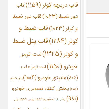
قاب دریچه کولر
(1159)
قاب
دور ضبط
(1023)
قاب دور ضبط
قاب ضبط و
و کولر
(1023)
کولر
(1284)
قاب پنل ضبط
و کولر
(1325)
لنت ترمز
خودرو
(1150)
لنت ترمز عقب
مانیتور خودرو
(1004)
(806)
وایر شمع
پخش کننده تصویری خودرو
(605)
(981)
پنل
پخش کننده خودرو
(553)
پلوس
(554)