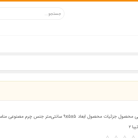
معرفی محصول جزئیات محصول ابعاد ۹x۵x۵ سانتی‌متر جنس چرم 
یبا ۲