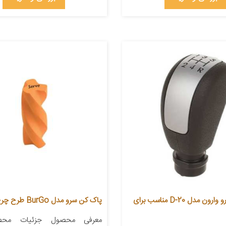
سر دنده خودرو وارون مدل D-20 مناسب برای
پاک کن سرو مدل BurGo طرح چرخ دنده
معرفی محصول جزئیات محصو