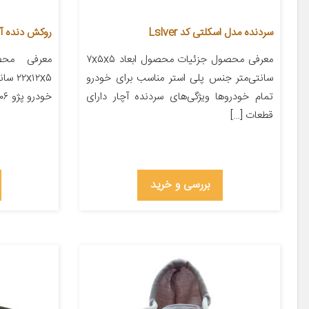
سردنده مدل اسکلتی کد Lslver
روکش دنده آی 
معرفی محصول جزئیات محصول ابعاد ۷x۵x۵
معرفی محص
سانتی‌متر جنس پلی استر مناسب برای خودرو
x۱۲x۵
تمام خودروها ویژگی‌های سردنده آچار دارای
خودرو پژو ۲۰۶ پژو ۲۰۷ پژو ۴۰۵ پژو پارس […]
قطعات […]
بررسی و خرید