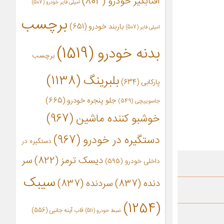
آفتابگیر خودرو
(803)
آمپلی فایر خودرو
(507)
برچسب
باربند خودرو
(651)
امپلی فایر
(507)
بدنه خودرو
(1519)
برچسب
بلبرینگ
(1138)
پارکابی
(634)
جلو پنجره خودرو
(665)
جاسوییچی
(549)
خوشبو کننده ماشین
(967)
دستگیره در خودرو
(967)
دستگیره در
دیسک ترمز
(822)
سر
داخلی خودرو
(595)
سیبک
دنده
(837)
سردنده
(837)
(1254)
قاب آینه جانبی
(556)
ضبط خودرو
(511)