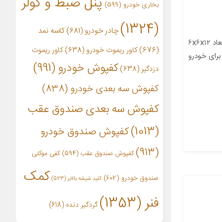
پنل ضبط و کولر
بخاری خودرو
(599)
(1324)
چادر خودرو
(681)
کاسه نمد
معرفی محصول جزئیات محصول ابعاد ۶x۶x۱۲
(676)
کاور ریموت خودرو
(638)
کاور ریموت
رای خودرو
کفپوش خودرو
(991)
دزدگیر
(638)
کفپوش سه بعدی خودرو
(838)
کفپوش سه بعدی صندوق عقب
(1013)
کفپوش صندوق خودرو
(913)
کفپوش صندوق عقب
(594)
کفی موکتی
کمک
صندوق خودرو
(602)
کلید شیشه بالابر
(523)
فنر
(1353)
گردگیر دنده
(618)