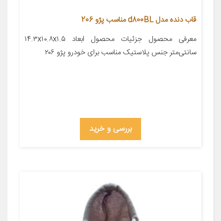
قاب دنده مدل d800BL مناسب پژو 206
معرفی محصول جزئیات محصول ابعاد ۱۴.۳x۱۰.۸x۱.۵
سانتی‌متر جنس پلاستیک مناسب برای خودرو پژو ۲۰۶
بررسی و خرید