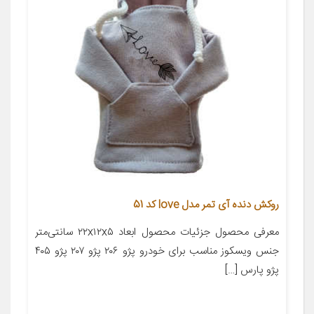
روکش دنده آی تمر مدل love کد 51
معرفی محصول جزئیات محصول ابعاد ۲۲x۱۲x۵ سانتی‌متر
جنس ویسکوز مناسب برای خودرو پژو ۲۰۶ پژو ۲۰۷ پژو ۴۰۵
پژو پارس […]