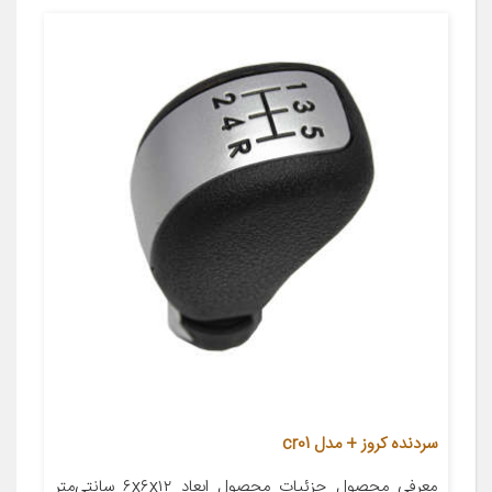
سردنده کروز + مدل cr01
معرفی محصول جزئیات محصول ابعاد ۶x۶x۱۲ سانتی‌متر