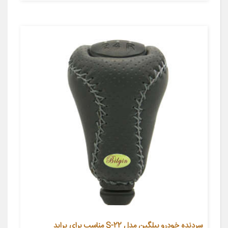
سردنده خودرو بیلگین مدل S-22 مناسب برای پراید